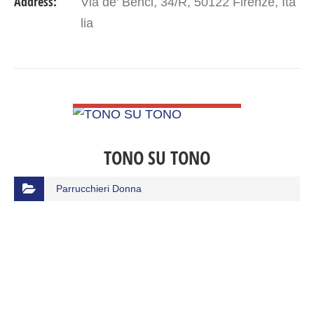
Address:
Via de' Benci, 34/R, 50122 Firenze, Ita
lia
VIEW DETAIL
TONO SU TONO
Parrucchieri Donna