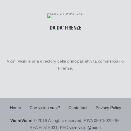
DA DA' FIRENZE
Vicini Vicini è una directory delle principali attività commerciali di
Firenze.
Home
Che vicino vuoi?
Contattaci
Privacy Policy
ViciniVicini
© 2019 All rights reserved. P.IVA 05075020486.
REA FI 516031. PEC
vicinivicini@pec.it