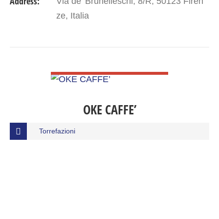
Address:
Via de' Brunelleschi, 8/R, 50123 Firen
ze, Italia
VIEW DETAIL
OKE CAFFE’
Torrefazioni