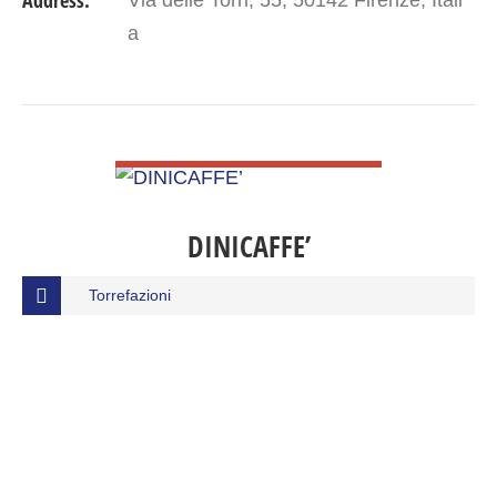
Address:
Via delle Torri, 55, 50142 Firenze, Itali
a
VIEW DETAIL
DINICAFFE’
Torrefazioni