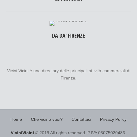
DA DA' FIRENZE
Vicini Vicini è una directory delle principali attività commerciali di
Firenze.
Home
Che vicino vuoi?
Contattaci
Privacy Policy
ViciniVicini
© 2019 All rights reserved. P.IVA 05075020486.