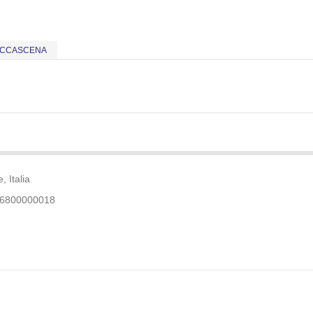
OCCASCENA
 Italia
46800000018