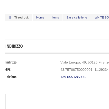
Ti trovi qui:
Home
Items
Bar e caffetterie
WHITE B
INDIRIZZO
Indirizzo:
Viale Europa, 49, 50126 Firenze,
GPS:
43.75706750000001, 11.2923
Telefono:
+39 055 685996