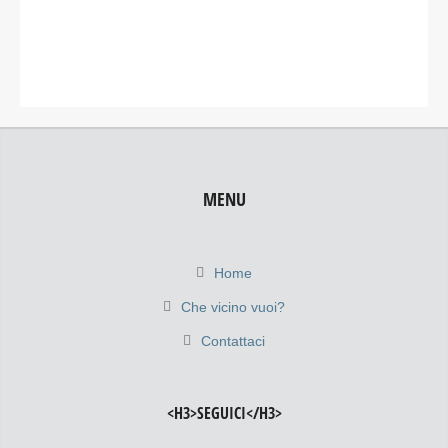
MENU
Home
Che vicino vuoi?
Contattaci
<H3>SEGUICI</H3>