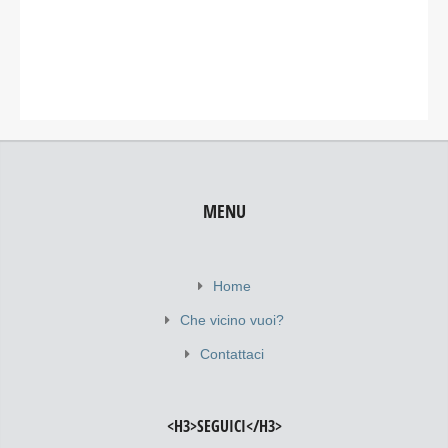
MENU
Home
Che vicino vuoi?
Contattaci
<H3>SEGUICI</H3>