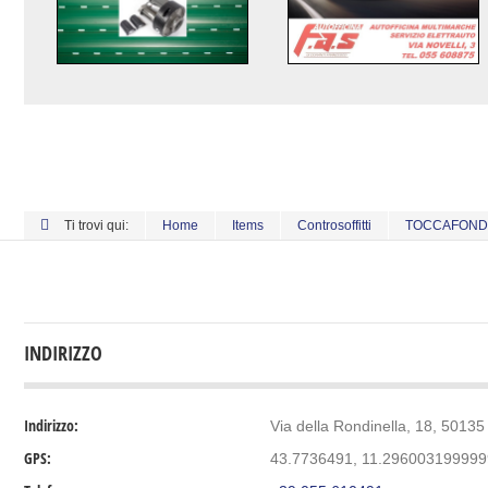
Ti trovi qui:
Home
Items
Controsoffitti
TOCCAFOND
INDIRIZZO
Indirizzo:
Via della Rondinella, 18, 50135 
GPS:
43.7736491, 11.29600319999