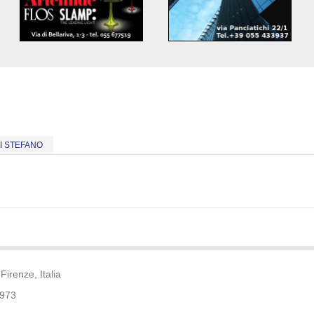
I STEFANO
Firenze, Italia
9973