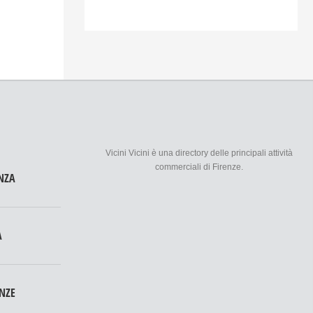
Vicini Vicini è una directory delle principali attività
commerciali di Firenze.
NZA
A
ENZE