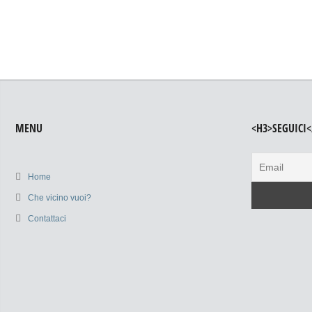
MENU
<H3>SEGUICI<
Home
Che vicino vuoi?
Contattaci