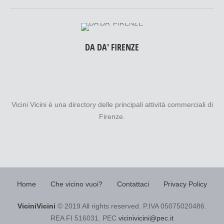
DA DA' FIRENZE
Vicini Vicini è una directory delle principali attività commerciali di
Firenze.
Home
Che vicino vuoi?
Contattaci
Privacy Policy
ViciniVicini
© 2019 All rights reserved. P.IVA 05075020486.
REA FI 516031. PEC
vicinivicini@pec.it