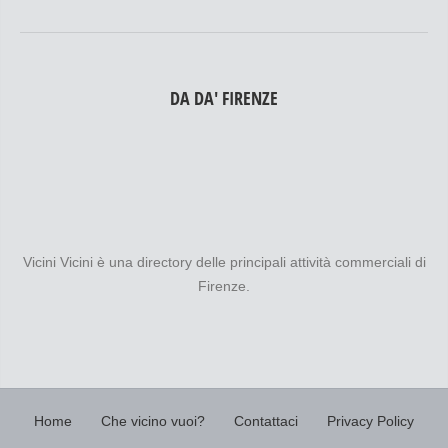
DA DA' FIRENZE
Vicini Vicini è una directory delle principali attività commerciali di
Firenze.
Home
Che vicino vuoi?
Contattaci
Privacy Policy