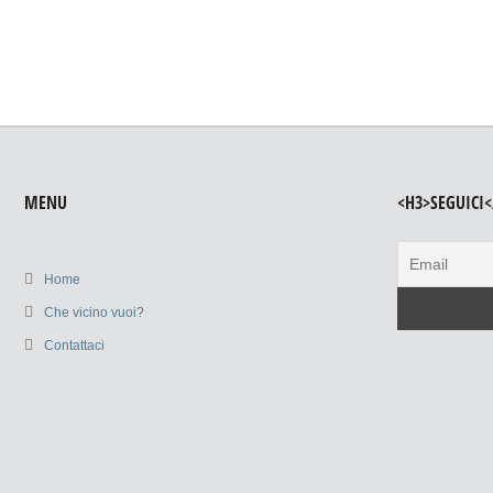
MENU
<H3>SEGUICI<
Home
Che vicino vuoi?
Contattaci