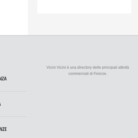
Vicini Vicini è una directory delle principali attività
commerciali di Firenze.
NZA
A
ENZE