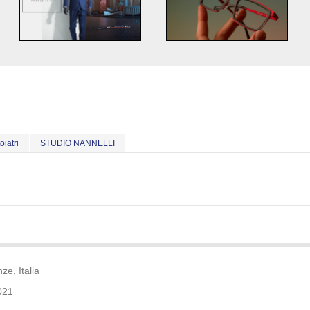
oiatri
STUDIO NANNELLI
ze, Italia
021