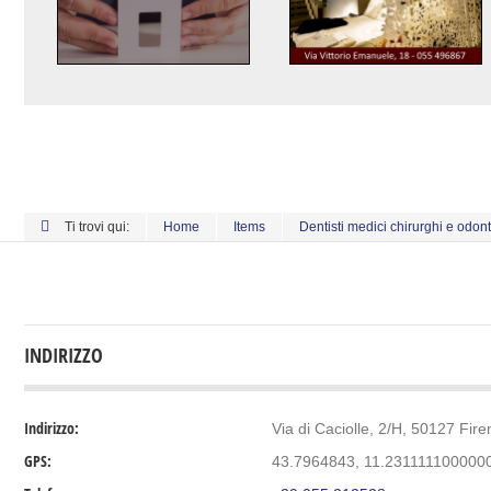
Ti trovi qui:
Home
Items
Dentisti medici chirurghi e odont
INDIRIZZO
Indirizzo:
Via di Caciolle, 2/H, 50127 Firen
GPS:
43.7964843, 11.231111100000