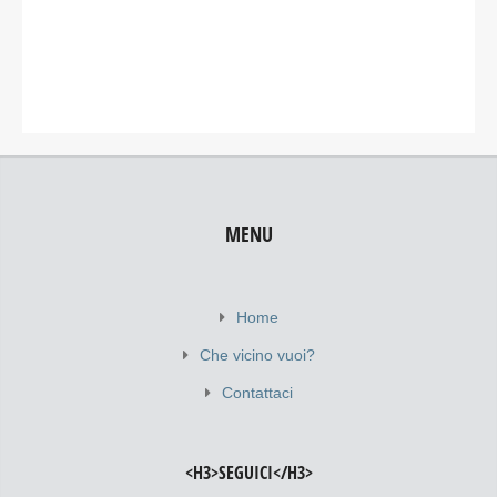
MENU
Home
Che vicino vuoi?
Contattaci
<H3>SEGUICI</H3>