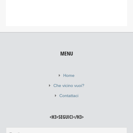
MENU
Home
Che vicino vuoi?
Contattaci
<H3>SEGUICI</H3>