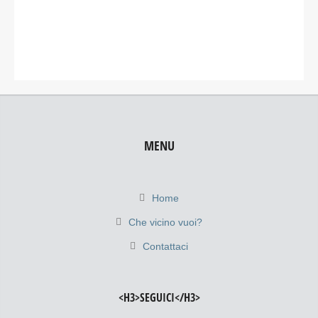
MENU
Home
Che vicino vuoi?
Contattaci
<H3>SEGUICI</H3>