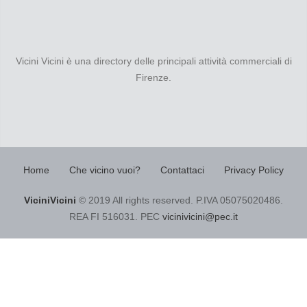
Vicini Vicini è una directory delle principali attività commerciali di
Firenze.
Home
Che vicino vuoi?
Contattaci
Privacy Policy
ViciniVicini
© 2019 All rights reserved. P.IVA 05075020486.
REA FI 516031. PEC
vicinivicini@pec.it