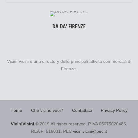
DA DA' FIRENZE
Vicini Vicini è una directory delle principali attività commerciali di
Firenze.
Home
Che vicino vuoi?
Contattaci
Privacy Policy
ViciniVicini
© 2019 All rights reserved. P.IVA 05075020486.
REA FI 516031. PEC
vicinivicini@pec.it