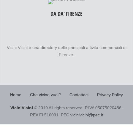
DA DA' FIRENZE
Vicini Vicini è una directory delle principali attività commerciali di
Firenze.
Home
Che vicino vuoi?
Contattaci
Privacy Policy
ViciniVicini
© 2019 All rights reserved. P.IVA 05075020486.
REA FI 516031. PEC
vicinivicini@pec.it