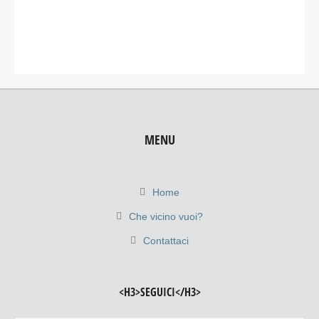
MENU
Home
Che vicino vuoi?
Contattaci
<H3>SEGUICI</H3>