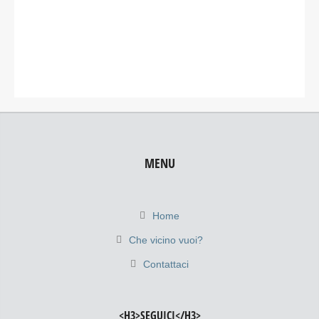
MENU
Home
Che vicino vuoi?
Contattaci
<H3>SEGUICI</H3>