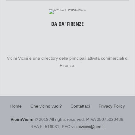
DA DA' FIRENZE
Vicini Vicini è una directory delle principali attività commerciali di
Firenze.
Home
Che vicino vuoi?
Contattaci
Privacy Policy
ViciniVicini
© 2019 All rights reserved. P.IVA 05075020486.
REA FI 516031. PEC
vicinivicini@pec.it