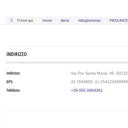
Ti trovi qui:
Home
Items
Abbigliamento
PIKOLINOS
INDIRIZZO
Indirizzo:
Via Por Santa Maria, 45, 50122 
GPS:
43.7694603, 11.25412349999
Telefono:
+39 055 0459261