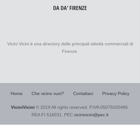
DA DA' FIRENZE
Vicini Vicini è una directory delle principali attività commerciali di
Firenze.
Home
Che vicino vuoi?
Contattaci
Privacy Policy
ViciniVicini
© 2019 All rights reserved. P.IVA 05075020486.
REA FI 516031. PEC
vicinivicini@pec.it