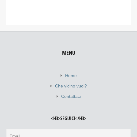
MENU
Home
Che vicino vuoi?
Contattaci
<H3>SEGUICI</H3>