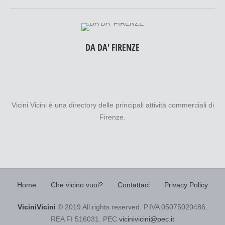
DA DA' FIRENZE
Vicini Vicini è una directory delle principali attività commerciali di
Firenze.
Home
Che vicino vuoi?
Contattaci
Privacy Policy
ViciniVicini
© 2019 All rights reserved. P.IVA 05075020486.
REA FI 516031. PEC
vicinivicini@pec.it