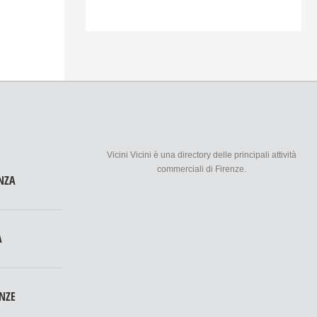
Vicini Vicini è una directory delle principali attività
commerciali di Firenze.
NZA
A
ENZE