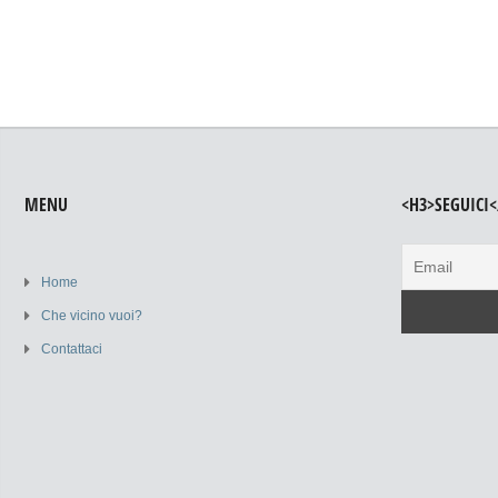
MENU
<H3>SEGUICI<
Home
Che vicino vuoi?
Contattaci