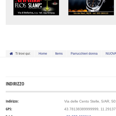
Ti trovi qui:
Home
Items
Parrucchieri donna
NUOVA
INDIRIZZO
Indirizzo:
Via delle Cento Stelle, 5/AR, 50
GPS:
43.78138389999999, 11.2913