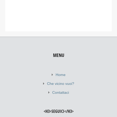
MENU
Home
Che vicino vuoi?
Contattaci
<H3>SEGUICI</H3>