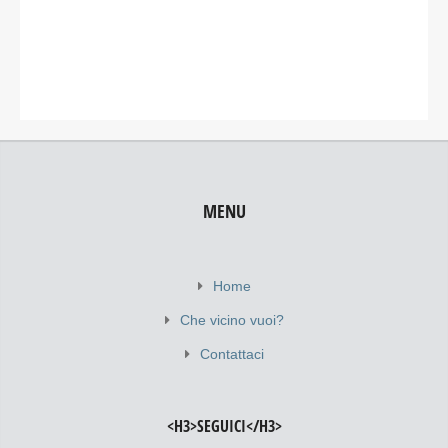
MENU
Home
Che vicino vuoi?
Contattaci
<H3>SEGUICI</H3>