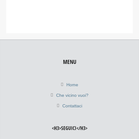
MENU
Home
Che vicino vuoi?
Contattaci
<H3>SEGUICI</H3>