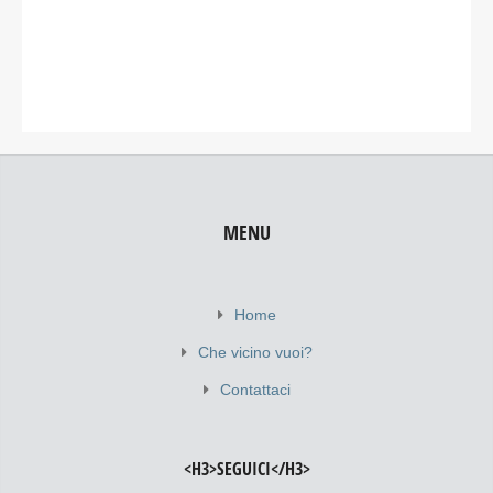
MENU
Home
Che vicino vuoi?
Contattaci
<H3>SEGUICI</H3>