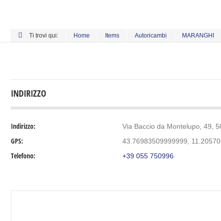
Ti trovi qui:
Home
Items
Autoricambi
MARANGHI
INDIRIZZO
Indirizzo:
Via Baccio da Montelupo, 49, 50
GPS:
43.76983509999999, 11.2057
Telefono:
+39 055 750996