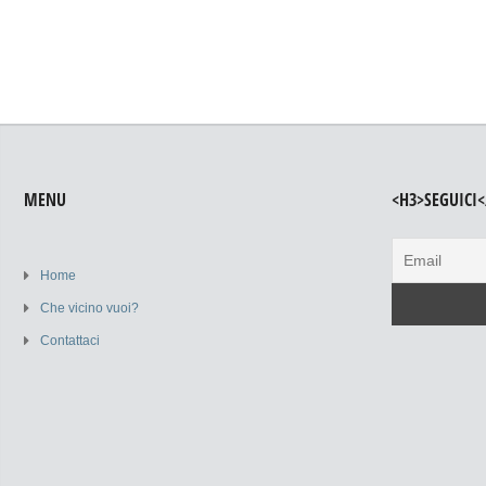
MENU
<H3>SEGUICI<
Home
Che vicino vuoi?
Contattaci