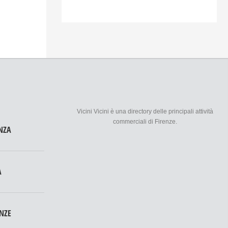
Vicini Vicini è una directory delle principali attività
commerciali di Firenze.
NZA
A
ENZE