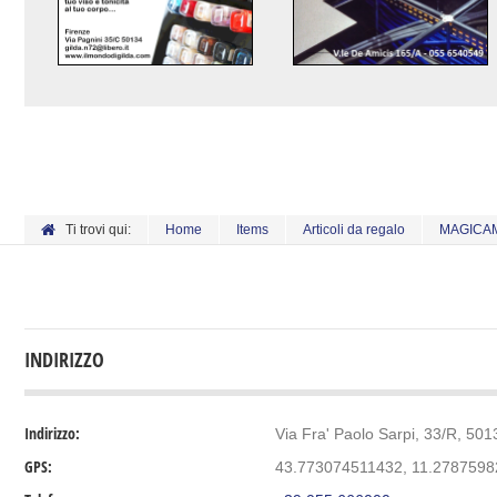
Ti trovi qui:
Home
Items
Articoli da regalo
MAGICA
INDIRIZZO
Indirizzo:
Via Fra' Paolo Sarpi, 33/R, 5013
GPS:
43.773074511432, 11.2787598