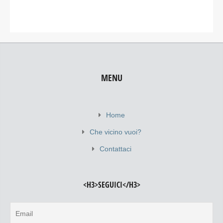
MENU
Home
Che vicino vuoi?
Contattaci
<H3>SEGUICI</H3>