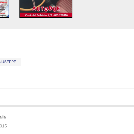
GIUSEPPE
alia
0015