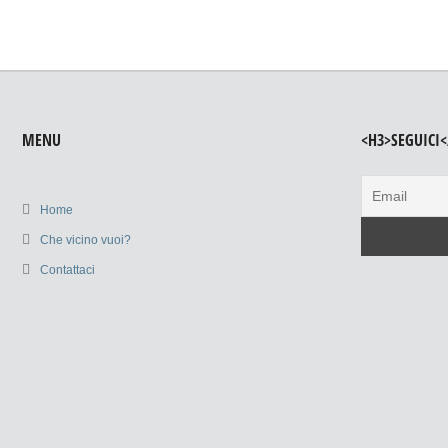
MENU
<H3>SEGUICI<
Home
Che vicino vuoi?
Contattaci