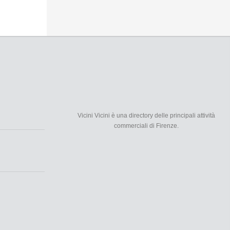
Vicini Vicini è una directory delle principali attività
commerciali di Firenze.