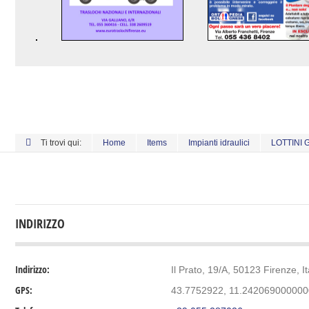
Ti trovi qui:
Home
Items
Impianti idraulici
LOTTINI 
INDIRIZZO
Indirizzo:
Il Prato, 19/A, 50123 Firenze, It
GPS:
43.7752922, 11.24206900000