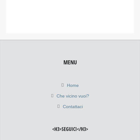
MENU
Home
Che vicino vuoi?
Contattaci
<H3>SEGUICI</H3>