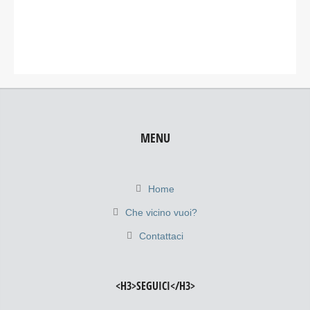
MENU
Home
Che vicino vuoi?
Contattaci
<H3>SEGUICI</H3>