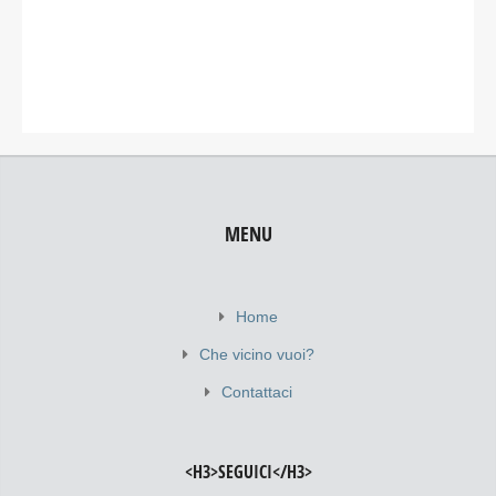
MENU
Home
Che vicino vuoi?
Contattaci
<H3>SEGUICI</H3>