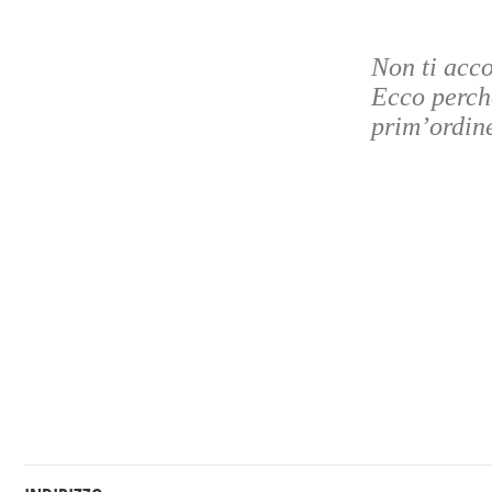
Non ti acc
Ecco perché
prim’ordin