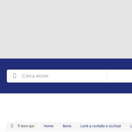
Ti trovi qui:
Home
Items
Lenti a contatto e occhiali