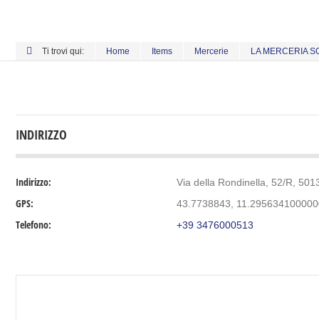
Ti trovi qui:
Home
Items
Mercerie
LA MERCERIA S
INDIRIZZO
Indirizzo:
Via della Rondinella, 52/R, 5013
GPS:
43.7738843, 11.29563410000
Telefono:
+39 3476000513