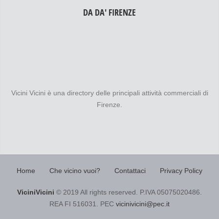
DA DA' FIRENZE
Vicini Vicini è una directory delle principali attività commerciali di
Firenze.
Home
Che vicino vuoi?
Contattaci
Privacy Policy
ViciniVicini
© 2019 All rights reserved. P.IVA 05075020486.
REA FI 516031. PEC
vicinivicini@pec.it