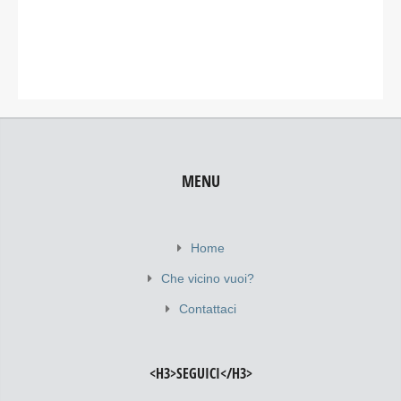
MENU
Home
Che vicino vuoi?
Contattaci
<H3>SEGUICI</H3>