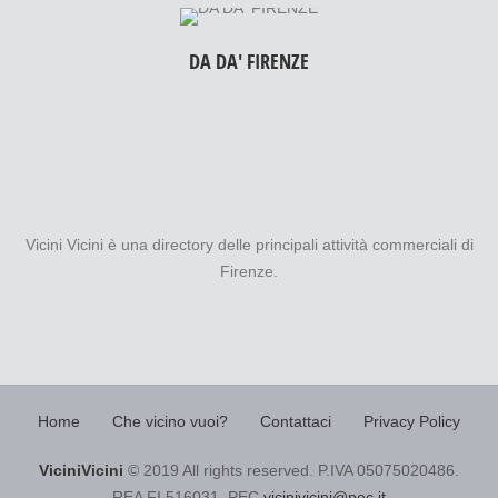
DA DA' FIRENZE
Vicini Vicini è una directory delle principali attività commerciali di
Firenze.
Home
Che vicino vuoi?
Contattaci
Privacy Policy
ViciniVicini
© 2019 All rights reserved. P.IVA 05075020486.
REA FI 516031. PEC
vicinivicini@pec.it