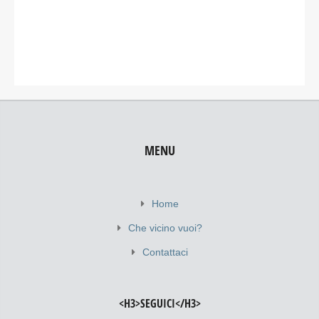
MENU
Home
Che vicino vuoi?
Contattaci
<H3>SEGUICI</H3>