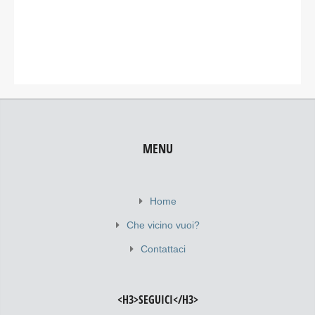
MENU
Home
Che vicino vuoi?
Contattaci
<H3>SEGUICI</H3>