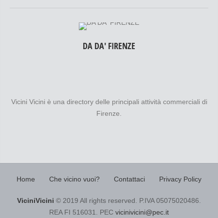
DA DA' FIRENZE
Vicini Vicini è una directory delle principali attività commerciali di
Firenze.
Home
Che vicino vuoi?
Contattaci
Privacy Policy
ViciniVicini
© 2019 All rights reserved. P.IVA 05075020486.
REA FI 516031. PEC
vicinivicini@pec.it