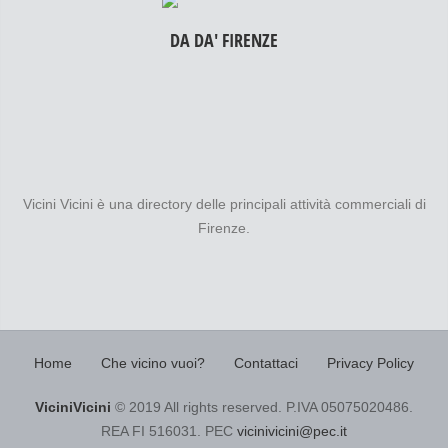
DA DA' FIRENZE
Vicini Vicini è una directory delle principali attività commerciali di
Firenze.
Home
Che vicino vuoi?
Contattaci
Privacy Policy
ViciniVicini
© 2019 All rights reserved. P.IVA 05075020486.
REA FI 516031. PEC
vicinivicini@pec.it