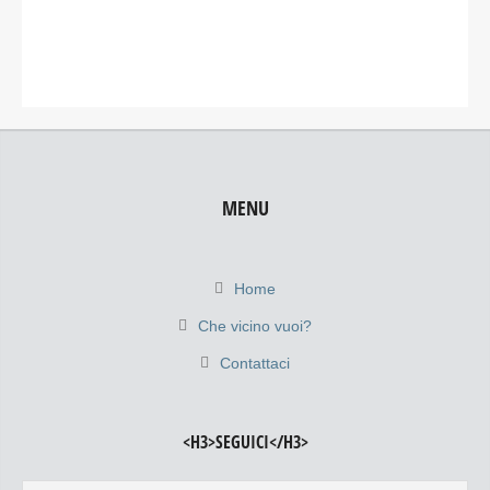
MENU
Home
Che vicino vuoi?
Contattaci
<H3>SEGUICI</H3>