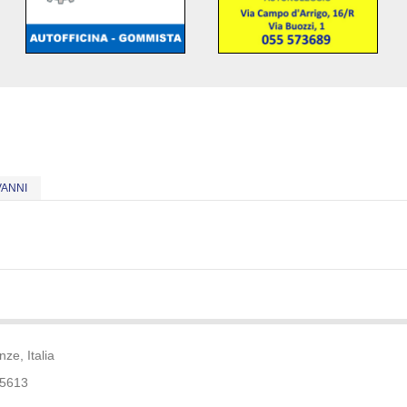
VANNI
ze, Italia
35613