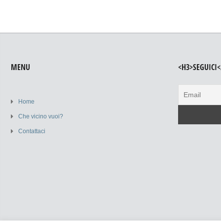
MENU
<H3>SEGUICI<
Home
Che vicino vuoi?
Contattaci