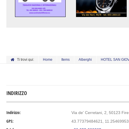
Ti trovi qui:
Home
Items
Alberghi
HOTEL SAN GIO
INDIRIZZO
Indirizzo:
Via de' Cerretani, 2, 50123 Firen
GPS:
43.77379484621, 11.2546995