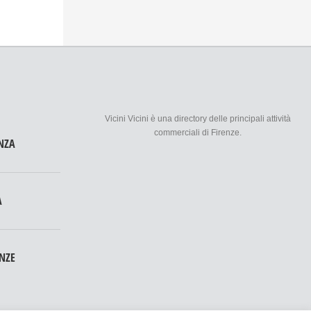
Vicini Vicini è una directory delle principali attività
commerciali di Firenze.
NZA
A
ENZE