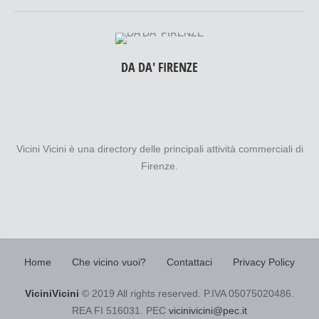
DA DA' FIRENZE
Vicini Vicini è una directory delle principali attività commerciali di
Firenze.
Home
Che vicino vuoi?
Contattaci
Privacy Policy
ViciniVicini
© 2019 All rights reserved. P.IVA 05075020486.
REA FI 516031. PEC
vicinivicini@pec.it