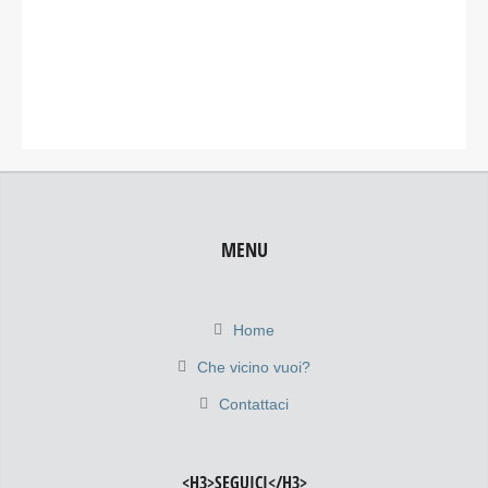
MENU
Home
Che vicino vuoi?
Contattaci
<H3>SEGUICI</H3>