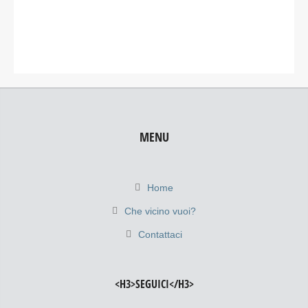
MENU
Home
Che vicino vuoi?
Contattaci
<H3>SEGUICI</H3>