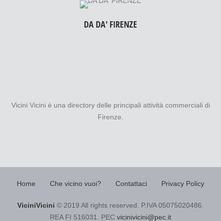
DA DA' FIRENZE
Vicini Vicini è una directory delle principali attività commerciali di
Firenze.
Home
Che vicino vuoi?
Contattaci
Privacy Policy
ViciniVicini
© 2019 All rights reserved. P.IVA 05075020486.
REA FI 516031. PEC
vicinivicini@pec.it