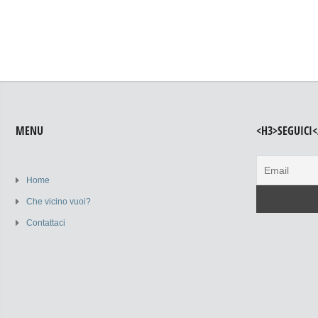
MENU
<H3>SEGUICI<
Home
Che vicino vuoi?
Contattaci