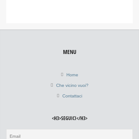
MENU
Home
Che vicino vuoi?
Contattaci
<H3>SEGUICI</H3>