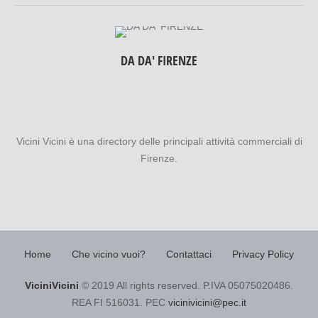
DA DA' FIRENZE
Vicini Vicini è una directory delle principali attività commerciali di
Firenze.
Home
Che vicino vuoi?
Contattaci
Privacy Policy
ViciniVicini
© 2019 All rights reserved. P.IVA 05075020486.
REA FI 516031. PEC
vicinivicini@pec.it