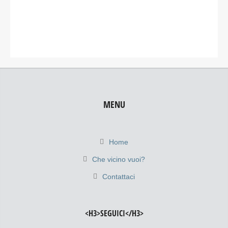
MENU
Home
Che vicino vuoi?
Contattaci
<H3>SEGUICI</H3>