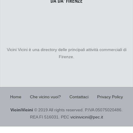
Vicini Vicini è una directory delle principali attività commerciali di
Firenze.
Home
Che vicino vuoi?
Contattaci
Privacy Policy
ViciniVicini
© 2019 All rights reserved. P.IVA 05075020486.
REA FI 516031. PEC
vicinivicini@pec.it