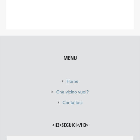
MENU
Home
Che vicino vuoi?
Contattaci
<H3>SEGUICI</H3>